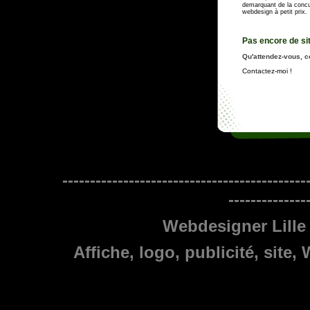
demarquant de la concur
webdesign à petit prix.
Pas encore de si
Qu'attendez-vous, c
Contactez-moi !
--------------------------------------------
--------------
Webdesigner Lille
Affiche
,
logo
,
publicité
,
site
,
Print
et
Webdesigner freelance Lille,