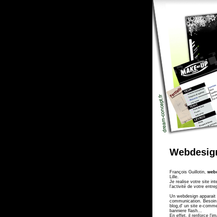
Webdesign
François Guillotin,
webd
Lille.
Je realise votre site in
l'activité de votre entre
Un webdesign apparait
communication. Besoin 
blog,d' un site e-comm
banniere flash...
En effet, il renforce l'